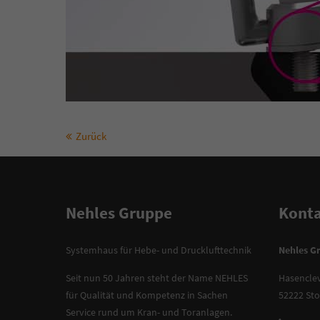
Zurück
Nehles Gruppe
Konta
Systemhaus für Hebe- und Drucklufttechnik
Nehles G
Seit nun 50 Jahren steht der Name NEHLES
Hasenclev
für Qualität und Kompetenz in Sachen
52222 Sto
Service rund um Kran- und Toranlagen.