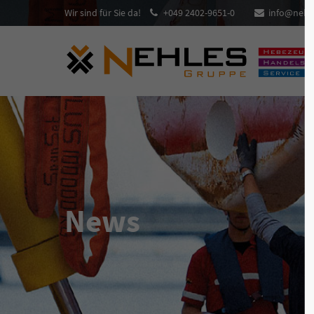
Wir sind für Sie da!
+049 2402-9651-0
info@nehl
Login
Supp
Benutzername
Lorem ip
2
Passwort
News
We offer
Anmelden
Mon - Fr
Register
|
Lost your password?