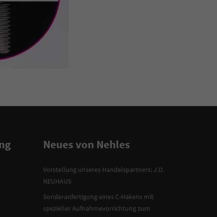
ng
Neues von Nehles
Vorstellung unseres Handelspartners: J.D.
NEUHAUS
Sonderanfertigung eines C-Hakens mit
spezieller Aufnahmevorrichtung zum