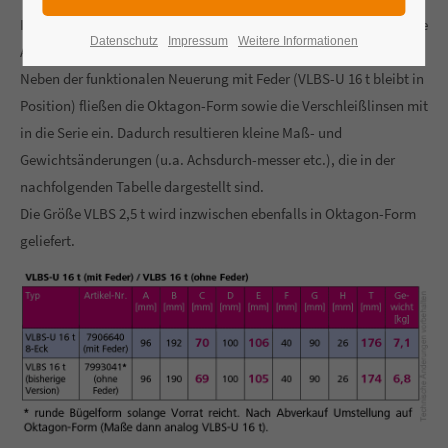
Im Herbst 2017 wird der schweißbare Lastbock VLBS 16 t durch die
24h
Datenschutz
Impressum
Weitere Informationen
Ausführung VLBS-U 16 t (mit Feder) ergänzt.
/ 365days
Neben der funktionalen Neuerung mit Feder (VLBS-U 16 t bleibt in
Position) fließen die Oktagon-Form sowie die Verschleißlinsen mit
in die Serie ein. Dadurch resultieren kleine Maß- und
Gewichtsänderungen (u.a. Achsdurch-messer etc.), die in der
We offer support for our customers
Mon - Fri 8:00am - 5:00pm
(GMT +1)
nachfolgenden Tabelle dargestellt sind.
Die Größe VLBS 2,5 t wird inzwischen ebenfalls in Oktagon-Form
Get in touch
geliefert.
Cybersteel Inc.
376-293 City Road, Suite 600
San Francisco, CA 94102
Have any questions?
+44 1234 567 890
Drop us a line