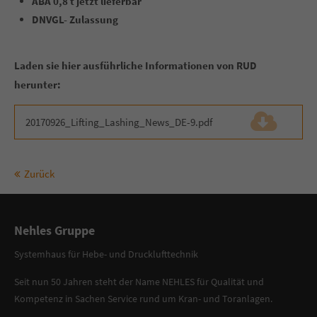
ABA 0,8 t jetzt lieferbar
DNVGL- Zulassung
Laden sie hier ausführliche Informationen von RUD
herunter:
20170926_Lifting_Lashing_News_DE-9.pdf
(399,0 KiB)
Zurück
Nehles Gruppe
Systemhaus für Hebe- und Drucklufttechnik
Seit nun 50 Jahren steht der Name NEHLES für Qualität und
Kompetenz in Sachen Service rund um Kran- und Toranlagen.