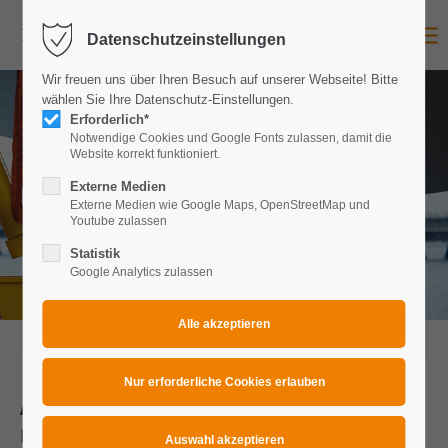
Datenschutzeinstellungen
Login
Wir freuen uns über Ihren Besuch auf unserer Webseite! Bitte
Benutzername
wählen Sie Ihre Datenschutz-Einstellungen.
Erforderlich*
Notwendige Cookies und Google Fonts zulassen, damit die
Website korrekt funktioniert.
Passwort
News
Externe Medien
Externe Medien wie Google Maps, OpenStreetMap und
Youtube zulassen
Statistik
Google Analytics zulassen
Anmelden
Register
|
Lost your password?
2017-10-05 18:47
Support
Auffallend anders – Die neuesten
Lorem ipsum dolor sit amet:
Innovationen - VLBS- U 16 t