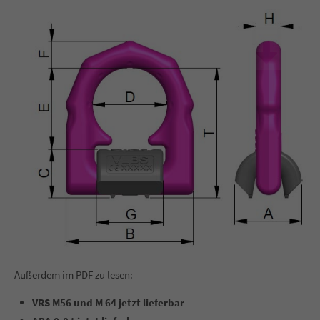
info@yourdomain.com
About us
Lorem ipsum dolor sit amet, consectetuer adipiscing elit.
Aenean commodo ligula eget dolor. Aenean massa. Cum
sociis natoque penatibus et magnis dis parturient montes,
nascetur ridiculus mus. Donec quam felis, ultricies nec.
Außerdem im PDF zu lesen:
VRS M56 und M 64 jetzt lieferbar