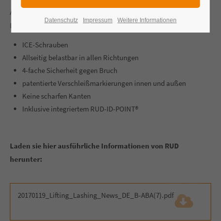
Auffallend anders – Die neuesten Innovationen - B-ABA-
24h
Datenschutz
Impressum
Weitere Informationen
Lieferinformationen
/ 365days
ICE-Schrauben
Allseitig belastbar in allen Richtungen
4-fache Sicherheit gegen Bruch
We offer support for our customers
patentierte Verschleißmarkierungen innen und außen
Mon - Fri 8:00am - 5:00pm
(GMT +1)
Keine scharfen Kanten
Inklusive integriertem RUD-ID-POINT®
Get in touch
Cybersteel Inc.
376-293 City Road, Suite 600
Laden sie hier ausführliche Informationen von RUD
San Francisco, CA 94102
herunter:
Have any questions?
+44 1234 567 890
20170119_Lifting_Lashing_News_DE_B-ABA(7).pdf
(134,7
KiB)
Drop us a line