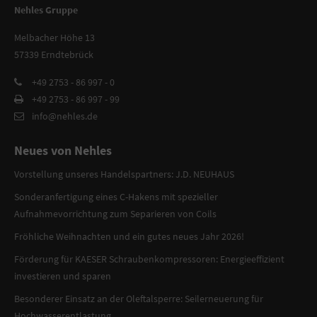
Nehles Gruppe
Melbacher Höhe 13
57339 Erndtebrück
+49 2753 - 86 997 - 0
+49 2753 - 86 997 - 99
info@nehles.de
Neues von Nehles
Vorstellung unseres Handelspartners: J.D. NEUHAUS
Sonderanfertigung eines C-Hakens mit spezieller
Aufnahmevorrichtung zum Separieren von Coils
Fröhliche Weihnachten und ein gutes neues Jahr 2026!
Förderung für KAESER Schraubenkompressoren: Energieeffizient
investieren und sparen
Besonderer Einsatz an der Oleftalsperre: Seilerneuerung für
Hochwasserentlastung