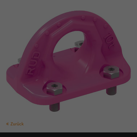
info@yourdomain.com
About us
Lorem ipsum dolor sit amet, consectetuer adipiscing elit.
Aenean commodo ligula eget dolor. Aenean massa. Cum
sociis natoque penatibus et magnis dis parturient montes,
nascetur ridiculus mus. Donec quam felis, ultricies nec.
Zurück