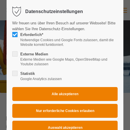
Datenschutzeinstellungen
Login
Wir freuen uns über Ihren Besuch auf unserer Webseite! Bitte
Benutzername
wählen Sie Ihre Datenschutz-Einstellungen.
Erforderlich*
Notwendige Cookies und Google Fonts zulassen, damit die
Website korrekt funktioniert.
Passwort
News
Externe Medien
Externe Medien wie Google Maps, OpenStreetMap und
Youtube zulassen
Statistik
Google Analytics zulassen
Anmelden
Register
|
Lost your password?
2017-01-31 10:18
Support
LIFTING & LASHING-NEWS von RUD
Lorem ipsum dolor sit amet:
(01/2017)